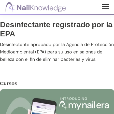
Saltar
Saltar
Saltar
al
a
al
Conocimientos
contenido
la
pie
de
Desinfectante registrado por la
uñas
principal
barra
de
EPA
lateral
página
principal
Desinfectante aprobado por la Agencia de Protección
Medioambiental (EPA) para su uso en salones de
belleza con el fin de eliminar bacterias y virus.
Barra
Cursos
lateral
principal