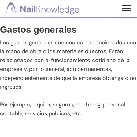
Saltar
Saltar
Saltar
al
a
al
Conocimientos
contenido
la
pie
de
Gastos generales
uñas
principal
barra
de
lateral
página
Los gastos generales son costes no relacionados con
principal
la mano de obra o los materiales directos. Están
relacionados con el funcionamiento cotidiano de la
empresa y, por lo general, son permanentes,
independientemente de que la empresa obtenga o no
ingresos.
Por ejemplo, alquiler, seguros, marketing, personal
contable, servicios públicos, etc.