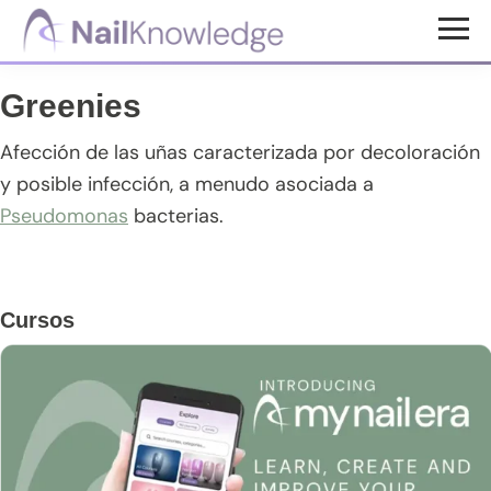
Saltar
Saltar
Saltar
al
a
al
Conocimientos
contenido
la
pie
de
Greenies
uñas
principal
barra
de
lateral
página
Afección de las uñas caracterizada por decoloración
principal
y posible infección, a menudo asociada a
Pseudomonas
bacterias.
Barra
Cursos
lateral
principal