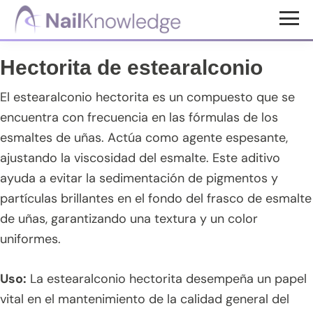
Saltar
Saltar
Saltar
al
a
al
Conocimientos
contenido
la
pie
de
Hectorita de estearalconio
uñas
principal
barra
de
lateral
página
El estearalconio hectorita es un compuesto que se
principal
encuentra con frecuencia en las fórmulas de los
esmaltes de uñas. Actúa como agente espesante,
ajustando la viscosidad del esmalte. Este aditivo
ayuda a evitar la sedimentación de pigmentos y
partículas brillantes en el fondo del frasco de esmalte
de uñas, garantizando una textura y un color
uniformes.
Uso:
La estearalconio hectorita desempeña un papel
vital en el mantenimiento de la calidad general del