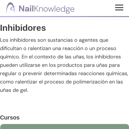
Saltar
Saltar
Saltar
al
a
al
Conocimientos
contenido
la
pie
de
Inhibidores
uñas
principal
barra
de
lateral
página
Los inhibidores son sustancias o agentes que
principal
dificultan o ralentizan una reacción o un proceso
químico. En el contexto de las uñas, los inhibidores
pueden utilizarse en los productos para uñas para
regular o prevenir determinadas reacciones químicas,
como ralentizar el proceso de polimerización en las
uñas de gel.
Barra
Cursos
lateral