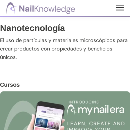
Saltar
Saltar
Saltar
al
a
al
Conocimientos
contenido
la
pie
de
Nanotecnología
uñas
principal
barra
de
lateral
página
El uso de partículas y materiales microscópicos para
principal
crear productos con propiedades y beneficios
únicos.
Barra
Cursos
lateral
principal