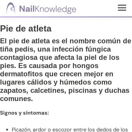
Saltar
Saltar
Saltar
al
a
al
Conocimientos
contenido
la
pie
de
Pie de atleta
uñas
principal
barra
de
lateral
página
El pie de atleta es el nombre común de
principal
tiña pedis
, una infección fúngica
contagiosa que afecta la piel de los
pies. Es causada por hongos
dermatofitos que crecen mejor en
lugares cálidos y húmedos como
zapatos, calcetines, piscinas y duchas
comunes.
Signos y síntomas:
Picazón, ardor o escozor entre los dedos de los