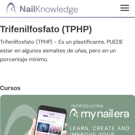
Saltar
Saltar
Saltar
al
a
al
Conocimientos
contenido
la
pie
de
Trifenilfosfato (TPHP)
uñas
principal
barra
de
lateral
página
Trifenilfosfato (TPHP) - Es un plastificante. PUEDE
principal
estar en algunos esmaltes de uñas, pero en un
porcentaje mínimo.
Barra
Cursos
lateral
principal