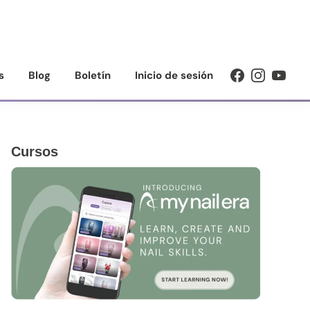
s
Blog
Boletín
Inicio de sesión
Barra
Cursos
lateral
principal