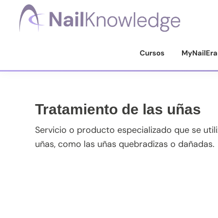
Saltar
Saltar
Saltar
Saltar
a
al
a
al
la
contenido
la
pie
Conocimientos
de
navegación
principal
barra
de
Cursos
MyNailEra
uñas
principal
lateral
página
principal
Tratamiento de las uñas
Servicio o producto especializado que se util
uñas, como las uñas quebradizas o dañadas.