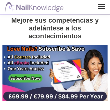
Saltar
Saltar
al
al
Conocimientos
contenido
pie
de
Mejore sus competencias y
uñas
principal
de
adelántese a los
página
acontecimientos