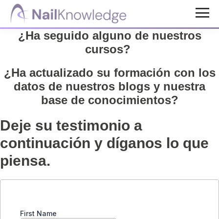
Saltar
Saltar
al
al
Conocimientos
¿Ha seguido alguno de nuestros
contenido
pie
de
cursos?
uñas
principal
de
página
¿Ha actualizado su formación con los
datos de nuestros blogs y nuestra
base de conocimientos?
Deje su testimonio a
continuación y díganos lo que
piensa.