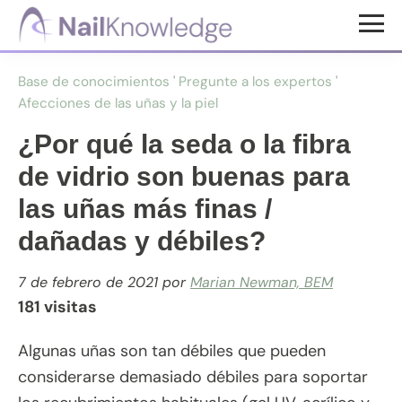
Saltar
Saltar
al
al
Conocimientos
contenido
pie
de
Base de conocimientos
'
Pregunte a los expertos
'
uñas
principal
de
Afecciones de las uñas y la piel
página
¿Por qué la seda o la fibra
de vidrio son buenas para
las uñas más finas /
dañadas y débiles?
7 de febrero de 2021
por
Marian Newman, BEM
181 visitas
Algunas uñas son tan débiles que pueden
considerarse demasiado débiles para soportar