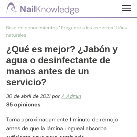
Saltar
Saltar
al
al
Conocimientos
contenido
pie
de
Base de conocimientos
'
Pregunte a los expertos
'
Uñas
uñas
principal
de
naturales
página
¿Qué es mejor? ¿Jabón y
agua o desinfectante de
manos antes de un
servicio?
30 de abril de 2021
por
A Admin
85 opiniones
Toma aproximadamente 1 minuto de remojo
antes de que la lámina ungueal absorba