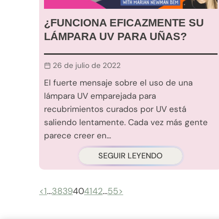
¿FUNCIONA EFICAZMENTE SU
LÁMPARA UV PARA UÑAS?
26 de julio de 2022
El fuerte mensaje sobre el uso de una
lámpara UV emparejada para
recubrimientos curados por UV está
saliendo lentamente. Cada vez más gente
parece creer en...
SEGUIR LEYENDO
<
1
…
38
39
40
41
42
…
55
>