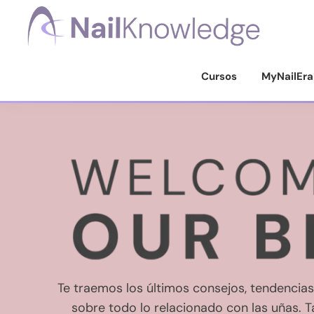
Saltar
Saltar
Saltar
a
al
al
la
contenido
pie
Conocimientos
de
navegación
principal
de
Cursos
MyNailEra
uñas
principal
página
Te traemos los últimos consejos, tendencia
sobre todo lo relacionado con las uñas. Ta