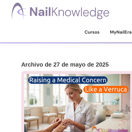
Saltar
Saltar
Saltar
a
al
al
la
contenido
pie
Conocimientos
de
navegación
principal
de
Cursos
MyNailEra
uñas
principal
página
Archivo de 27 de mayo de 2025