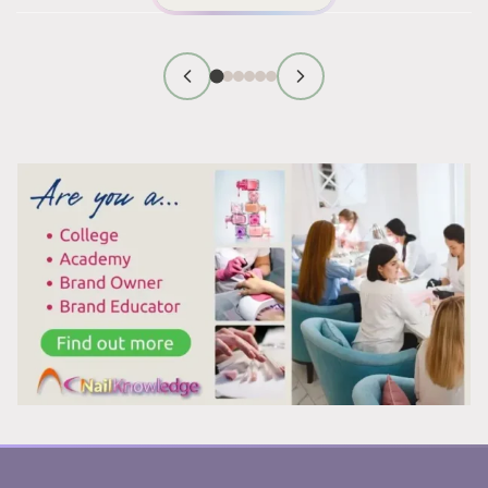
DEL
DEBATE
SOBRE
EL
CORTE
DE
LAS
CUTÍCULAS
QUE
ESTÁ
DIVIDIENDO
AL
MUNDO
DE
LAS