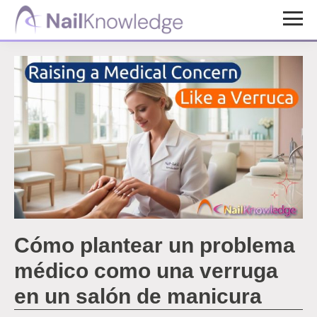
Saltar
Saltar
al
al
Conocimientos
contenido
pie
de
uñas
principal
de
página
Cómo plantear un problema
médico como una verruga
en un salón de manicura