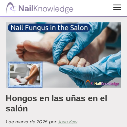
Saltar
Saltar
al
al
Conocimientos
contenido
pie
de
uñas
principal
de
página
Hongos en las uñas en el
salón
1 de marzo de 2025
por
Josh Kew