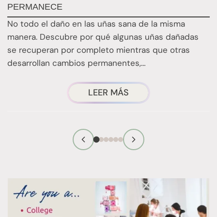
Q
PERMANECE
¿
No todo el daño en las uñas sana de la misma
c
manera. Descubre por qué algunas uñas dañadas
c
se recuperan por completo mientras que otras
desarrollan cambios permanentes,…
SOBRE
LEER MÁS
LAS
UÑAS
DAÑADAS:
LO
QUE
SE
CURA
Y