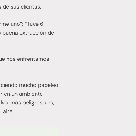
de sus clientas.
rme uno”; “Tuve 6
o buena extracción de
que nos enfrentamos
 haciendo mucho papeleo
jar en un ambiente
lvo, más peligroso es,
 aire.