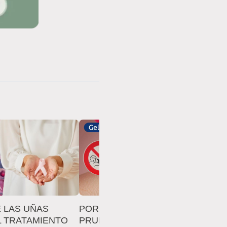
 LAS UÑAS
POR QUÉ REALIZAR
CO
L TRATAMIENTO
PRUEBAS CUTÁNEAS CON
IM