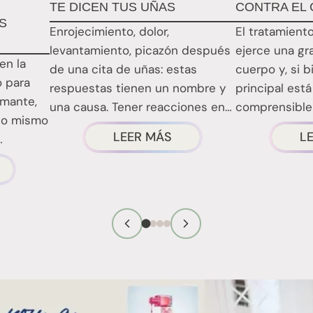
TE DICEN TUS UÑAS
CONTRA EL
S
Enrojecimiento, dolor,
El tratamient
levantamiento, picazón después
ejerce una gr
en la
de una cita de uñas: estas
cuerpo y, si 
o para
respuestas tienen un nombre y
principal está
rmante,
una causa. Tener reacciones en
comprensible
 lo mismo
las uñas…
atención médi
ACERCA
LEER MÁS
L
…
DE
SUPONEN
«LAS
EALMENTE
REACCIONES
N
DE
ESGO
LAS
OS
UÑAS
RODUCTOS
EXPLICADAS:
ARA
LO
AS