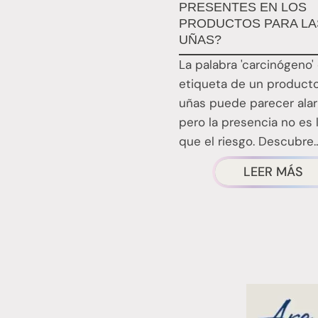
PRESENTES EN LOS
PRODUCTOS PARA LA
UÑAS?
La palabra 'carcinógeno' 
etiqueta de un product
uñas puede parecer ala
pero la presencia no es
que el riesgo. Descubre
¿
LEER MÁS
R
U
RI
L
P
P
L