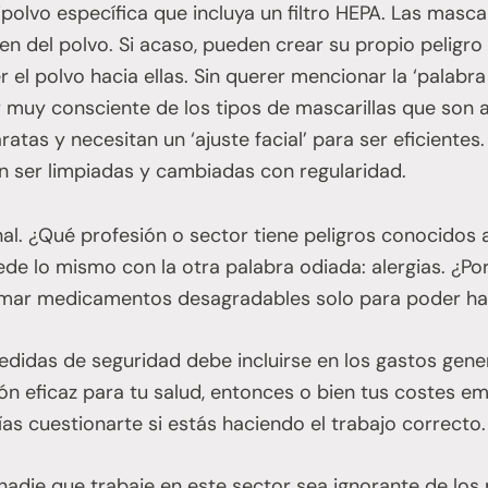
polvo específica que incluya un filtro HEPA. Las mascar
en del polvo. Si acaso, pueden crear su propio peligr
r el polvo hacia ellas. Sin querer mencionar la ‘palabra
 muy consciente de los tipos de mascarillas que son 
atas y necesitan un ‘ajuste facial’ para ser eficientes
tan ser limpiadas y cambiadas con regularidad.
inal. ¿Qué profesión o sector tiene peligros conocidos 
ede lo mismo con la otra palabra odiada: alergias. ¿Po
tomar medicamentos desagradables solo para poder ha
edidas de seguridad debe incluirse en los gastos gene
ón eficaz para tu salud, entonces o bien tus costes e
ías cuestionarte si estás haciendo el trabajo correcto. 
adie que trabaje en este sector sea ignorante de los p