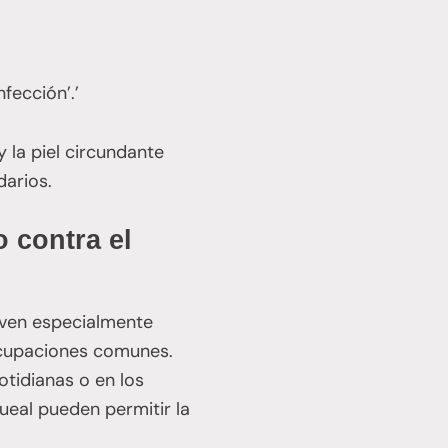
nfección’.’
 la piel circundante
darios.
o contra el
elven especialmente
eocupaciones comunes.
otidianas o en los
gueal pueden permitir la