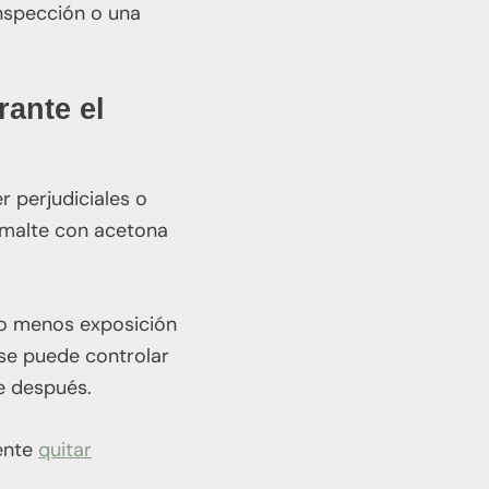
inspección o una
rante el
 perjudiciales o
smalte con acetona
 o menos exposición
se puede controlar
te después.
iente
quitar