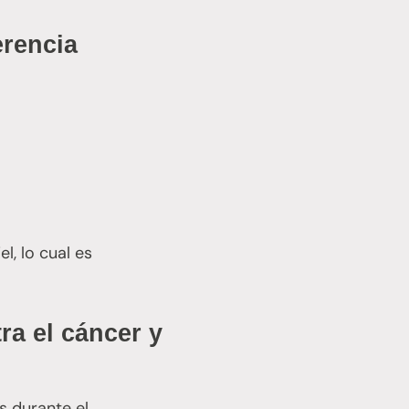
erencia
l, lo cual es
ra el cáncer y
s durante el