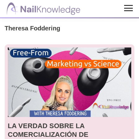
Saltar
Saltar
al
al
Conocimientos
contenido
pie
de
Theresa Foddering
uñas
principal
de
página
LA VERDAD SOBRE LA
COMERCIALIZACIÓN DE