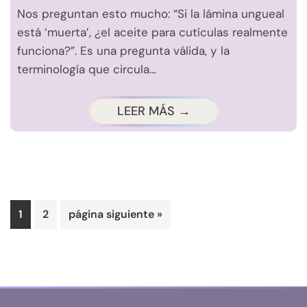
Nos preguntan esto mucho: “Si la lámina ungueal
está ‘muerta’, ¿el aceite para cutículas realmente
funciona?”. Es una pregunta válida, y la
terminología que circula…
LEER MÁS →
Página
Página
Ir
1
2
página siguiente »
a
la