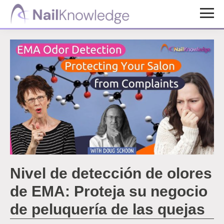
Saltar
Saltar
al
al
Conocimientos
contenido
pie
de
uñas
principal
de
página
Nivel de detección de olores
de EMA: Proteja su negocio
de peluquería de las quejas