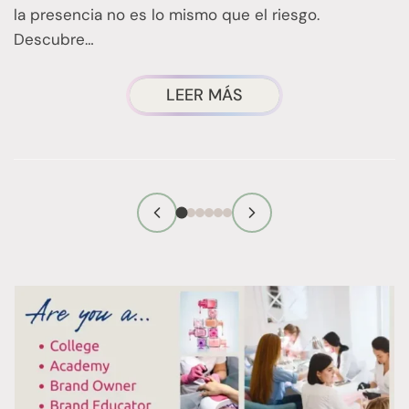
e
la presencia no es lo mismo que el riesgo.
q
Descubre…
g
h
¿SUPONEN
LEER MÁS
REALMENTE
UN
RIESGO
LOS
PRODUCTOS
PARA
LAS
UÑAS
QUE
CONTIENEN
SUSTANCIAS