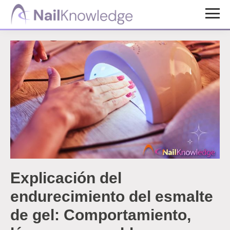
Saltar
Saltar
al
al
Conocimientos
contenido
pie
de
uñas
principal
de
página
Explicación del
endurecimiento del esmalte
de gel: Comportamiento,