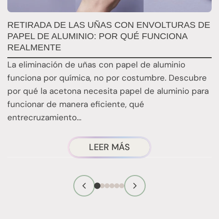
RETIRADA DE LAS UÑAS CON ENVOLTURAS DE
Q
PAPEL DE ALUMINIO: POR QUÉ FUNCIONA
E
REALMENTE
E
La eliminación de uñas con papel de aluminio
E
funciona por química, no por costumbre. Descubre
n
por qué la acetona necesita papel de aluminio para
t
funcionar de manera eficiente, qué
entrecruzamiento…
ACERCA
LEER MÁS
DE
LA
TÉCNICA
DE
RETIRADA