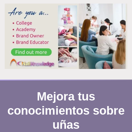
DE
ESMALTE
CON
ENVOLTURAS
DE
PAPEL
DE
ALUMINIO:
POR
QUÉ
FUNCIONA
Mejora tus
REALMENTE
conocimientos sobre
uñas