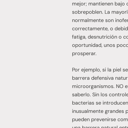
mejor; mantienen bajo 
sobrepoblen. La mayoría
normalmente son inofen
correctamente, o debid
fatiga, desnutrición o 
oportunidad, unos poco
prosperar.
Por ejemplo, si la piel
barrera defensiva natur
microorganismos. NO exc
saberlo. Sin los contro
bacterias se introduce
inusualmente grandes p
pueden prevenirse comie
una barrera natural ent