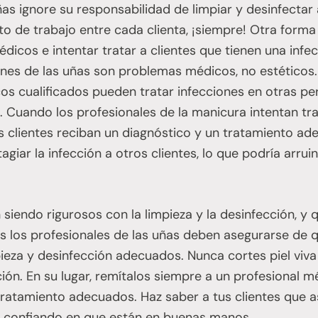
uñas ignore su responsabilidad de limpiar y desinfect
o de trabajo entre cada clienta, ¡siempre! Otra form
édicos e intentar tratar a clientes que tienen una infe
ciones de las uñas son problemas médicos, no estéticos
cos cualificados pueden tratar infecciones en otras 
. Cuando los profesionales de la manicura intentan tr
os clientes reciban un diagnóstico y un tratamiento a
agiar la infección a otros clientes, lo que podría arrui
 siendo rigurosos con la limpieza y la desinfección, y 
os los profesionales de las uñas deben asegurarse de q
eza y desinfección adecuados. Nunca cortes piel viva 
ción. En su lugar, remítalos siempre a un profesional m
 tratamiento adecuados. Haz saber a tus clientes que 
i, confiando en que están en buenas manos.