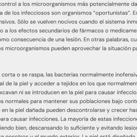
control a los microorganismos más potencialmente da
 de los infecciosos son organismos “oportunistas”. Es
sivos. Sólo se vuelven nocivos cuando el sistema inmu
o a los efectos secundarios de fármacos o medicame
como consecuencia de una lesión. En otras palabras, 
s microorganismos pueden aprovechar la situación pa
 se corta o se raspa, las bacterias normalmente inofens
al de la piel y acceder a tejidos en los que normalmen
avan ni se introducen en la piel para causar infecci
les normales para mantener sus poblaciones bajo cont
n en la piel dañada pueden descontrolarse y crecer ha
ara causar infecciones. La mayoría de estas infeccio
ndo bien, descansando lo suficiente y evitando lesione
re nosotros y el mundo exterior. La piel está diseñad