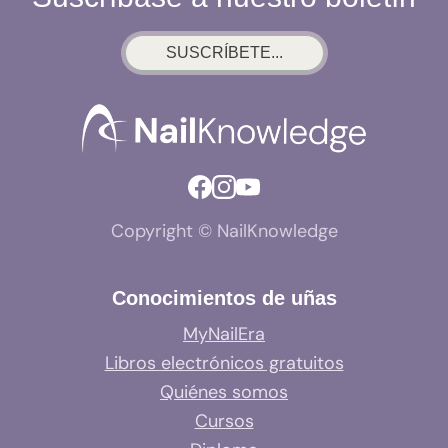
LO
QUE
SUSCRÍBETE...
REALMENTE
OCURRE
Copyright © NailKnowledge
Conocimientos de uñas
MyNailEra
Libros electrónicos gratuitos
Quiénes somos
Cursos