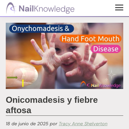
Saltar
Saltar
al
al
Conocimientos
contenido
pie
de
uñas
principal
de
página
Onicomadesis y fiebre
aftosa
18 de junio de 2025
por
Tracy Anne Shelverton