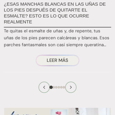
M
¿ESAS MANCHAS BLANCAS EN LAS UÑAS DE
S
LOS PIES DESPUÉS DE QUITARTE EL
ESMALTE? ESTO ES LO QUE OCURRE
E
REALMENTE
d
Te quitas el esmalte de uñas y, de repente, tus
s
uñas de los pies parecen calcáreas y blancas. Esos
parches fantasmales son casi siempre queratina…
¿TE
LEER MÁS
HAS
FIJADO
EN
ESAS
MANCHAS
BLANCAS
QUE