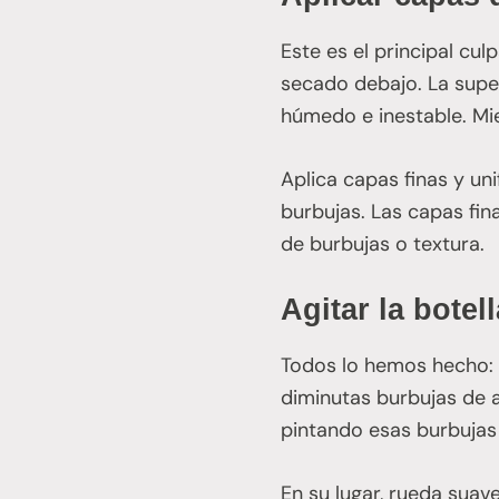
Este es el principal cu
secado debajo. La super
húmedo e inestable. Mien
Aplica capas finas y u
burbujas. Las capas fi
de burbujas o textura.
Agitar la botel
Todos lo hemos hecho: u
diminutas burbujas de a
pintando esas burbujas 
En su lugar, rueda suav