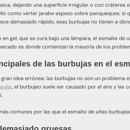
seca, dejando una superficie irregular o con cráteres 
n ello como verter jarabe espeso sobre panqueques: si 
ece demasiado rápido, esas burbujas no tienen a dónd
e en gel, que se cura bajo una lámpara, el esmalte de u
e secado es donde comienzan la mayoría de los proble
ncipales de las burbujas en el esm
ran idea errónea: las burbujas no son un problema ex
gular
, el burbujeo suele ser causado por el aire y las
.
 más comunes por las que el esmalte de uñas burbujea
 demasiado gruesas