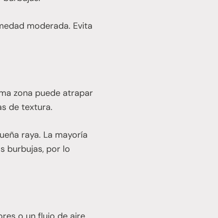
humedad moderada. Evita
sma zona puede atrapar
s de textura.
queña raya. La mayoría
s burbujas, por lo
es o un flujo de aire