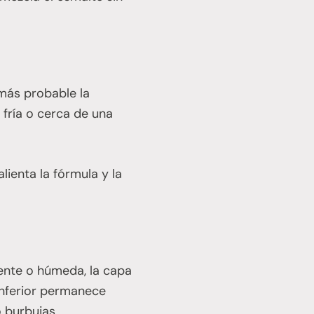
 más probable la
 fría o cerca de una
lienta la fórmula y la
iente o húmeda, la capa
inferior permanece
 burbujas.