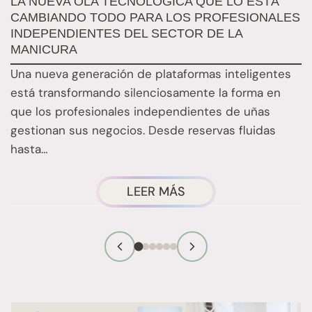
LA NUEVA OLA TECNOLÓGICA QUE LO ESTÁ
P
CAMBIANDO TODO PARA LOS PROFESIONALES
E
INDEPENDIENTES DEL SECTOR DE LA
E
MANICURA
E
Una nueva generación de plataformas inteligentes
l
está transformando silenciosamente la forma en
L
que los profesionales independientes de uñas
l
gestionan sus negocios. Desde reservas fluidas
hasta…
ACERCA
LEER MÁS
DE
LA
NUEVA
OLA
TECNOLÓGICA