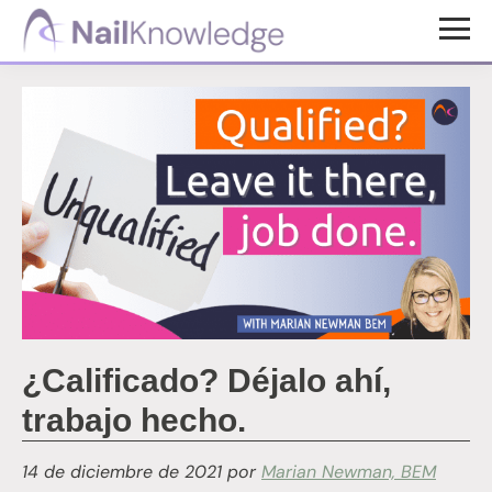
Saltar
Saltar
al
al
Conocimientos
contenido
pie
de
uñas
principal
de
página
¿Calificado? Déjalo ahí,
trabajo hecho.
14 de diciembre de 2021
por
Marian Newman, BEM