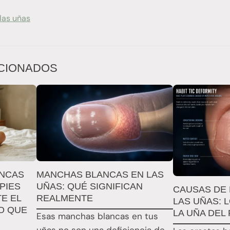
las uñas
CIONADOS
ANCAS
MANCHAS BLANCAS EN LAS
PIES
UÑAS: QUÉ SIGNIFICAN
CAUSAS DE 
E EL
REALMENTE
LAS UÑAS: 
O QUE
LA UÑA DEL
Esas manchas blancas en tus
uñas no son una deficiencia de