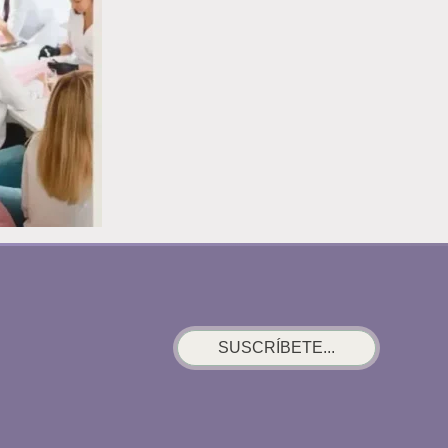
TE
DICE
LA
UÑA
DEL
PULGAR
SUSCRÍBETE...