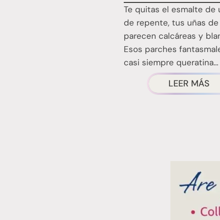
Te quitas el esmalte de 
de repente, tus uñas de 
parecen calcáreas y bla
Esos parches fantasmal
casi siempre queratina…
¿T
LEER MÁS
H
FI
E
E
M
B
Q
TE
S