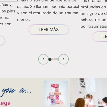
Las crestas h
uñas y,
calcio. Se llaman leucanía parcial
profundas en 
los pies
y son el resultado de un trauma
un signo de 
ncas.
menor…
hábito-tic, u
es son
por traumatis
ACERCA
LEER MÁS
en...
DE
L
E
LAS
AS
MANCHAS
JADO
BLANCAS
N
EN
SAS
LAS
ANCHAS
UÑAS:
LANCAS
QUÉ
UE
SIGNIFICAN
REALMENTE
ALEN