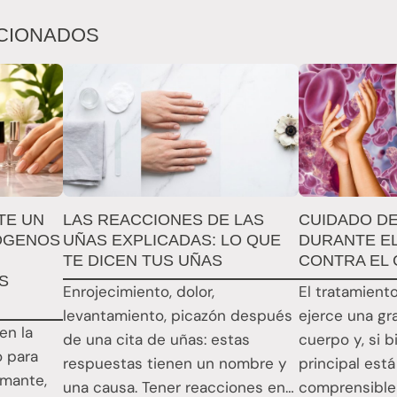
CIONADOS
TE UN
LAS REACCIONES DE LAS
CUIDADO DE
ÓGENOS
UÑAS EXPLICADAS: LO QUE
DURANTE E
TE DICEN TUS UÑAS
CONTRA EL
S
Enrojecimiento, dolor,
El tratamient
levantamiento, picazón después
ejerce una gr
en la
de una cita de uñas: estas
cuerpo y, si 
o para
respuestas tienen un nombre y
principal está
rmante,
una causa. Tener reacciones en
comprensible