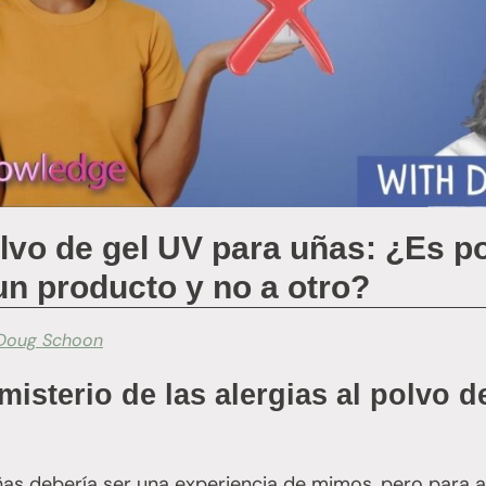
olvo de gel UV para uñas: ¿Es p
un producto y no a otro?
Doug Schoon
isterio de las alergias al polvo d
uñas debería ser una experiencia de mimos, pero para