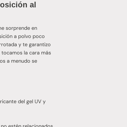
osición al
 me sorprende en
sición a polvo poco
rrotada y te garantizo
os tocamos la cara más
ojos a menudo se
ricante del gel UV y
 no estén relacionados.