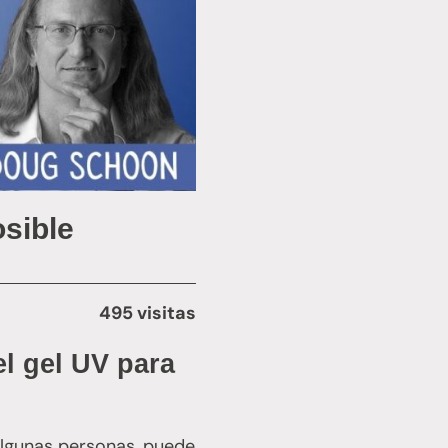
osible
495 visitas
el gel UV para
 algunas personas, puede