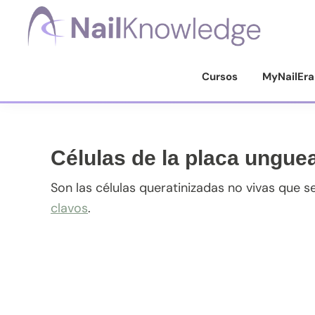
Saltar
Saltar
Saltar
Saltar
a
al
a
al
la
contenido
la
pie
Conocimientos
de
navegación
principal
barra
de
Cursos
MyNailEra
uñas
principal
lateral
página
principal
Células de la placa unguea
Son las células queratinizadas no vivas que 
clavos
.