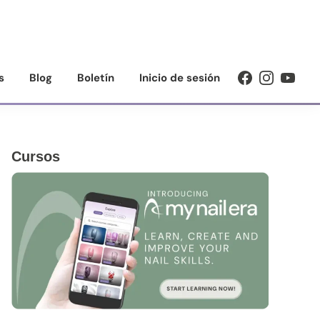
s
Blog
Boletín
Inicio de sesión
Barra
Cursos
lateral
principal