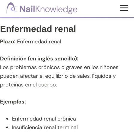
Saltar
Saltar
Saltar
al
a
al
Conocimientos
contenido
la
pie
de
Enfermedad renal
uñas
principal
barra
de
lateral
página
Plazo:
Enfermedad renal
principal
Definición (en inglés sencillo):
Los problemas crónicos o graves en los riñones
pueden afectar el equilibrio de sales, líquidos y
proteínas en el cuerpo.
Ejemplos:
Enfermedad renal crónica
Insuficiencia renal terminal