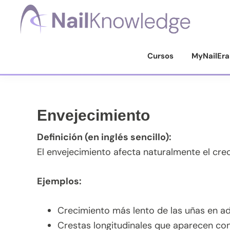
Saltar
Saltar
Saltar
Saltar
a
al
a
al
la
contenido
la
pie
Conocimientos
de
navegación
principal
barra
de
Cursos
MyNailEra
uñas
principal
lateral
página
principal
Envejecimiento
Definición (en inglés sencillo):
El envejecimiento afecta naturalmente el creci
Ejemplos:
Crecimiento más lento de las uñas en a
Crestas longitudinales que aparecen co