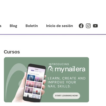
s
Blog
Boletín
Inicio de sesión
Barra
Cursos
lateral
principal