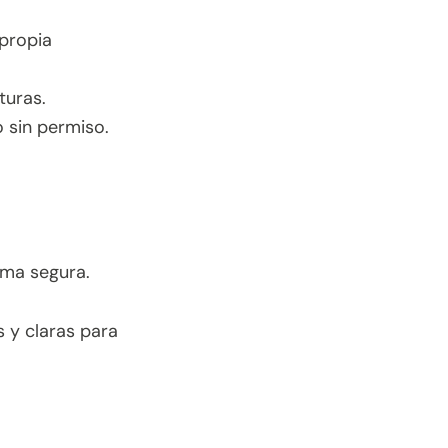
propia
turas.
 sin permiso.
rma segura.
s y claras para