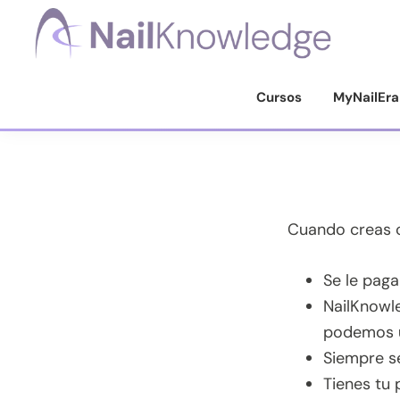
Saltar
Saltar
Saltar
a
al
al
la
contenido
pie
Conocimientos
de
navegación
principal
de
Cursos
MyNailEra
uñas
principal
página
Cuando creas c
Se le paga
NailKnowle
podemos us
Siempre se
Tienes tu 