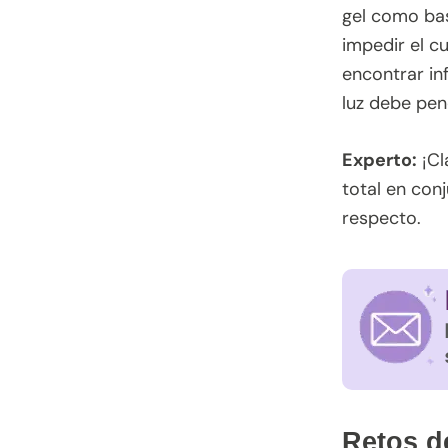
gel como bas
impedir el c
encontrar in
luz debe pen
Experto:
¡Cl
total en con
respecto.
Retos d