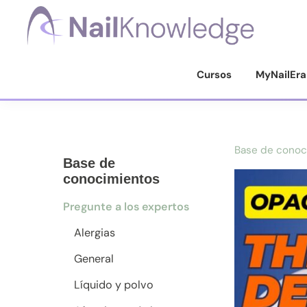
Saltar
Saltar
Saltar
a
al
al
la
contenido
pie
Conocimientos
de
navegación
principal
de
Cursos
MyNailEra
uñas
principal
página
Base de conoc
Base de
conocimientos
Pregunte a los expertos
Alergias
General
Líquido y polvo