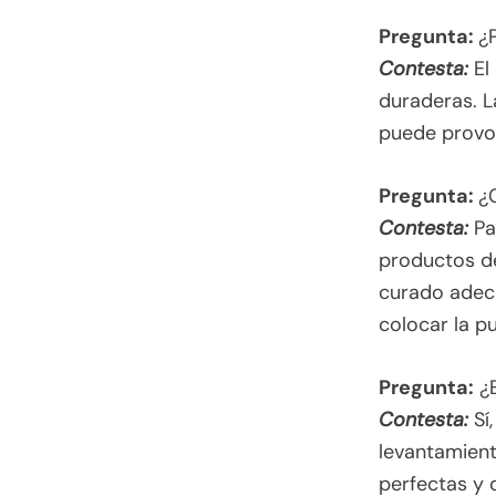
Pregunta:
¿
Contesta:
El
duraderas. L
puede provoc
Pregunta:
¿
Contesta:
Pa
productos de
curado adec
colocar la p
Pregunta:
¿E
Contesta:
Sí
levantamient
perfectas y 