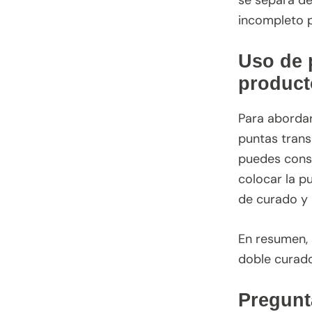
se separa de
incompleto p
Uso de 
product
Para abordar
puntas trans
puedes consi
colocar la p
de curado y 
En resumen, 
doble curado
Pregunt