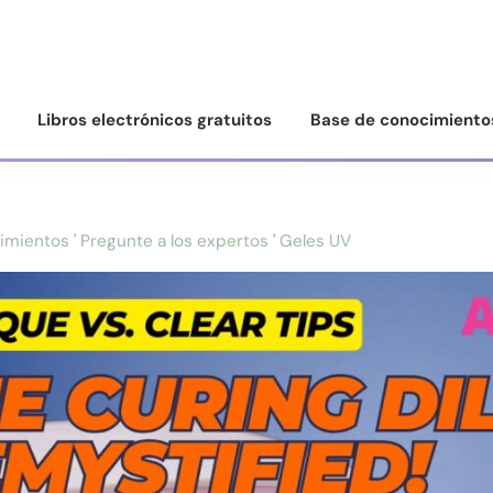
Libros electrónicos gratuitos
Base de conocimiento
imientos
'
Pregunte a los expertos
'
Geles UV