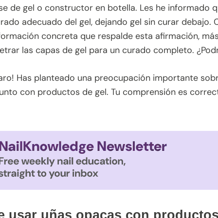
e de gel o constructor en botella. Les he informado 
urado adecuado del gel, dejando gel sin curar debajo.
formación concreta que respalde esta afirmación, más 
etrar las capas de gel para un curado completo. ¿Pod
aro! Has planteado una preocupación importante sobr
junto con productos de gel. Tu comprensión es correc
e usar uñas opacas con productos