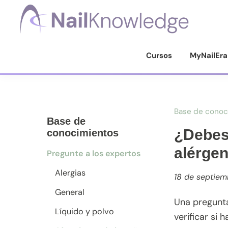
Saltar
Saltar
Saltar
a
al
al
la
contenido
pie
Conocimientos
de
navegación
principal
de
Cursos
MyNailEra
uñas
principal
página
Base de conoc
Base de
¿Debes 
conocimientos
alérge
Pregunte a los expertos
Alergias
18 de septie
General
Una pregunta
Líquido y polvo
verificar si 