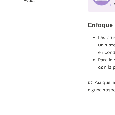
Ayuda
Enfoque 
Las pru
un sis
en cond
Para la 
con la p
👉 Así que l
alguna sospe