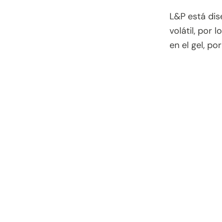
L&P está dis
volátil, por 
en el gel, po