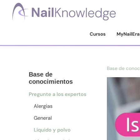
Saltar
Saltar
Saltar
a
al
al
la
contenido
pie
Conocimientos
de
navegación
principal
de
Cursos
MyNailEra
uñas
principal
página
Base de conoc
Base de
conocimientos
Pregunte a los expertos
Alergias
General
Líquido y polvo