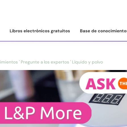
Libros electrónicos gratuitos
Base de conocimiento
imientos
'
Pregunte a los expertos
'
Líquido y polvo