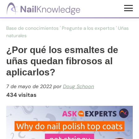
Saltar
Saltar
al
al
Conocimientos
contenido
pie
de
Base de conocimientos
'
Pregunte a los expertos
'
Uñas
uñas
principal
de
naturales
página
¿Por qué los esmaltes de
uñas quedan fibrosos al
aplicarlos?
7 de mayo de 2022
por
Doug Schoon
434 visitas