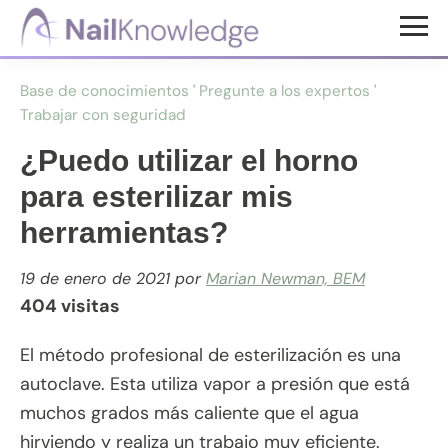
Saltar
Saltar
al
al
Conocimientos
contenido
pie
de
Base de conocimientos
'
Pregunte a los expertos
'
uñas
principal
de
Trabajar con seguridad
página
¿Puedo utilizar el horno
para esterilizar mis
herramientas?
19 de enero de 2021
por
Marian Newman, BEM
404 visitas
El método profesional de esterilización es una
autoclave. Esta utiliza vapor a presión que está
muchos grados más caliente que el agua
hirviendo y realiza un trabajo muy eficiente.