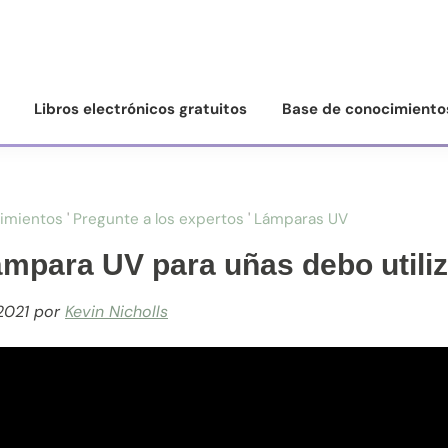
Libros electrónicos gratuitos
Base de conocimiento
imientos
'
Pregunte a los expertos
'
Lámparas UV
mpara UV para uñas debo utili
2021
por
Kevin Nicholls