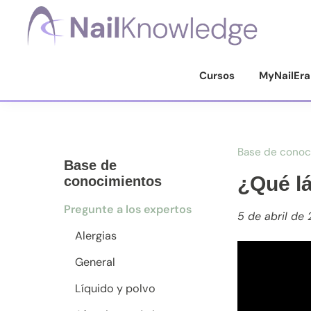
Saltar
Saltar
Saltar
a
al
al
la
contenido
pie
Conocimientos
de
navegación
principal
de
Cursos
MyNailEra
uñas
principal
página
Base de conoc
Base de
¿Qué lá
conocimientos
Pregunte a los expertos
5 de abril de 
Alergias
General
Líquido y polvo