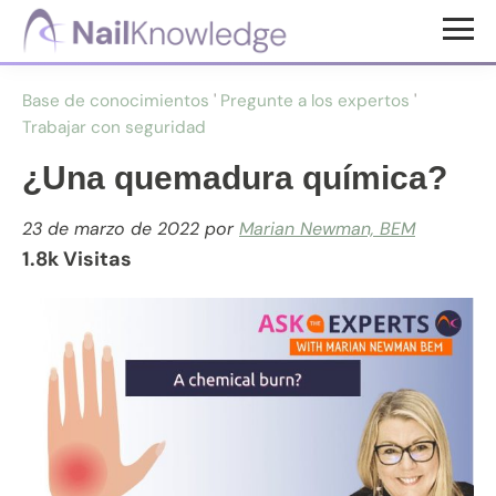
Saltar
Saltar
al
al
Conocimientos
contenido
pie
de
Base de conocimientos
'
Pregunte a los expertos
'
uñas
principal
de
Trabajar con seguridad
página
¿Una quemadura química?
23 de marzo de 2022
por
Marian Newman, BEM
1.8k Visitas