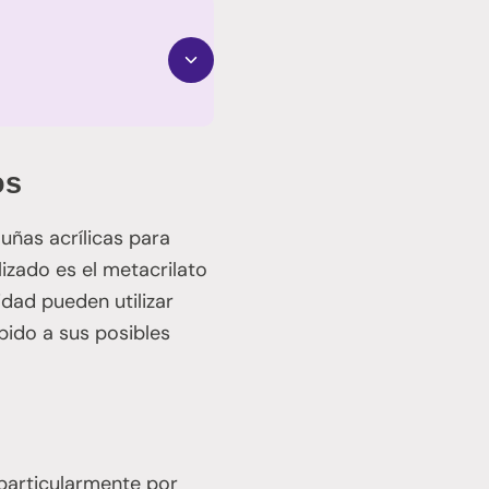
os
ñas acrílicas para
zado es el metacrilato
dad pueden utilizar
bido a sus posibles
particularmente por