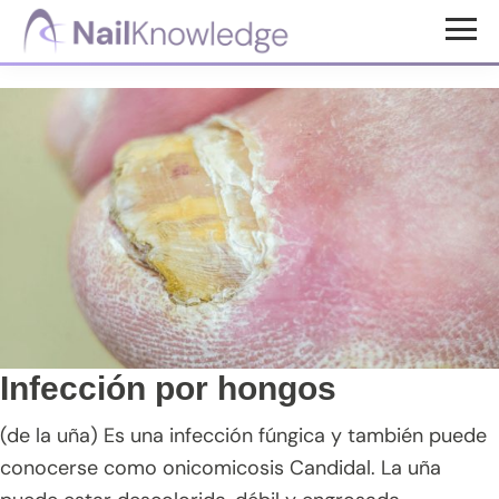
Saltar
Saltar
Saltar
al
a
al
Conocimientos
contenido
la
pie
de
uñas
principal
barra
de
lateral
página
principal
Infección por hongos
(de la uña) Es una infección fúngica y también puede
conocerse como onicomicosis Candidal. La uña