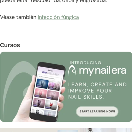
puede estar descolorida, débil y engrosada.
Véase también
Infección fúngica
Barra
Cursos
lateral
principal