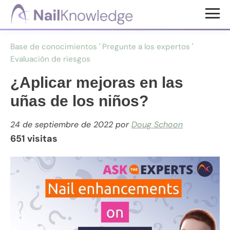
Saltar
Saltar
al
al
Conocimientos
contenido
pie
de
Base de conocimientos
'
Pregunte a los expertos
'
uñas
principal
de
Evaluación de riesgos
página
¿Aplicar mejoras en las
uñas de los niños?
24 de septiembre de 2022
por
Doug Schoon
651 visitas