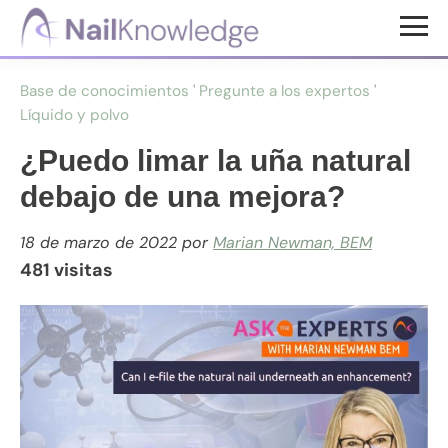
Saltar
Saltar
al
al
Conocimientos
contenido
pie
de
Base de conocimientos
'
Pregunte a los expertos
'
uñas
principal
de
Líquido y polvo
página
¿Puedo limar la uña natural
debajo de una mejora?
18 de marzo de 2022
por
Marian Newman, BEM
481 visitas