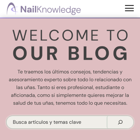
Saltar
Saltar
al
al
Conocimientos
contenido
pie
de
uñas
principal
de
página
Te traemos los últimos consejos, tendencias y
asesoramiento experto sobre todo lo relacionado con
las uñas. Tanto si eres profesional, estudiante o
aficionada, como si simplemente quieres mejorar la
salud de tus uñas, tenemos todo lo que necesitas.
Buscar