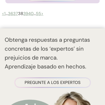
<
1
…
36
37
38
39
40
…
55
>
Obtenga respuestas a preguntas
concretas de los ‘expertos’ sin
prejuicios de marca.
Aprendizaje basado en hechos.
PREGUNTE A LOS EXPERTOS