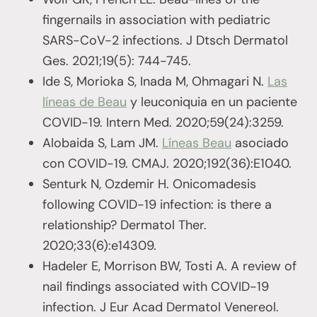
fingernails in association with pediatric
SARS-CoV-2 infections. J Dtsch Dermatol
Ges. 2021;19(5): 744-745.
Ide S, Morioka S, Inada M, Ohmagari N.
Las
líneas de Beau
y leuconiquia en un paciente
COVID-19. Intern Med. 2020;59(24):3259.
Alobaida S, Lam JM.
Líneas Beau
asociado
con COVID-19. CMAJ. 2020;192(36):E1040.
Senturk N, Ozdemir H. Onicomadesis
following COVID-19 infection: is there a
relationship? Dermatol Ther.
2020;33(6):e14309.
Hadeler E, Morrison BW, Tosti A. A review of
nail findings associated with COVID-19
infection. J Eur Acad Dermatol Venereol.