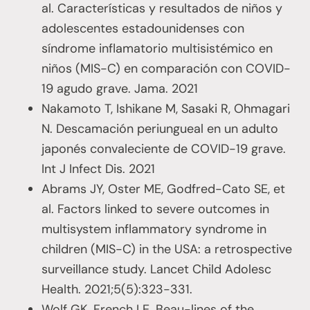
al. Características y resultados de niños y
adolescentes estadounidenses con
síndrome inflamatorio multisistémico en
niños (MIS-C) en comparación con COVID-
19 agudo grave. Jama. 2021
Nakamoto T, Ishikane M, Sasaki R, Ohmagari
N. Descamación periungueal en un adulto
japonés convaleciente de COVID-19 grave.
Int J Infect Dis. 2021
Abrams JY, Oster ME, Godfred-Cato SE, et
al. Factors linked to severe outcomes in
multisystem inflammatory syndrome in
children (MIS-C) in the USA: a retrospective
surveillance study. Lancet Child Adolesc
Health. 2021;5(5):323-331.
Wolf GK, French LE. Beau-lines of the