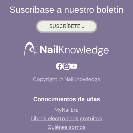
ES
Suscríbase a nuestro boletín
LO
QUE
SUSCRÍBETE...
REALMENTE
OCURRE
Copyright © NailKnowledge
Conocimientos de uñas
MyNailEra
Libros electrónicos gratuitos
Quiénes somos