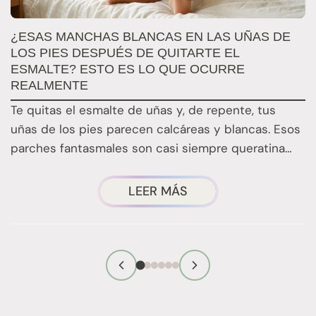
M
¿ESAS MANCHAS BLANCAS EN LAS UÑAS DE
S
LOS PIES DESPUÉS DE QUITARTE EL
ESMALTE? ESTO ES LO QUE OCURRE
E
REALMENTE
d
Te quitas el esmalte de uñas y, de repente, tus
s
uñas de los pies parecen calcáreas y blancas. Esos
parches fantasmales son casi siempre queratina…
¿TE
LEER MÁS
HAS
FIJADO
EN
ESAS
MANCHAS
BLANCAS