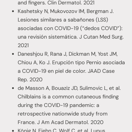
and fingers. Clin Dermatol. 2021
Kashetsky N, Mukovozov IM, Bergman J.
Lesiones similares a sabañones (LSS)
asociadas con COVID-19 (“dedos COVID”):
una revisión sistemática. J Cutan Med Surg.
2021
Daneshjou R, Rana J, Dickman M, Yost JM,
Chiou A, Ko J. Erupción tipo Pernio asociada
a COVID-19 en piel de color. JAAD Case
Rep. 2020
de Masson A, Bouaziz JD, Sulimovic L, et al.
Chilblains is a common cutaneous finding
during the COVID-19 pandemic: a
retrospective nationwide study from
France. J Am Acad Dermatol. 2020
König N, Fiehn C, Wolf C, et al. Lupus