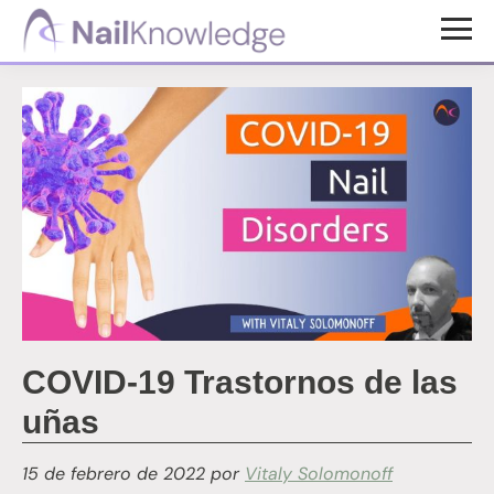
Saltar
Saltar
al
al
Conocimientos
contenido
pie
de
uñas
principal
de
página
COVID-19 Trastornos de las
uñas
15 de febrero de 2022
por
Vitaly Solomonoff