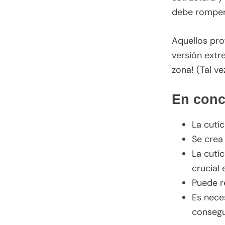
debe rompers
Aquellos pro
versión extr
zona! (Tal v
En conc
La cutíc
Se crea 
La cutíc
crucial 
Puede re
Es neces
consegu