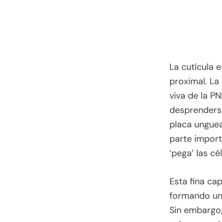
La cutícula e
proximal. La
viva de la PN
desprenderse
placa unguea
parte import
‘pega’ las cé
Esta fina ca
formando un 
Sin embargo,