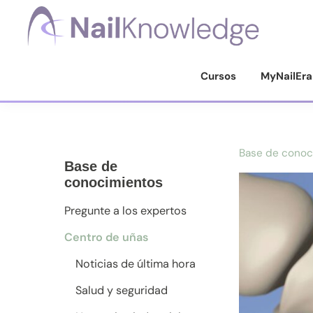
Saltar
Saltar
Saltar
a
al
al
la
contenido
pie
Conocimientos
de
navegación
principal
de
Cursos
MyNailEra
uñas
principal
página
Base de conoc
Base de
conocimientos
Pregunte a los expertos
Centro de uñas
Noticias de última hora
Salud y seguridad