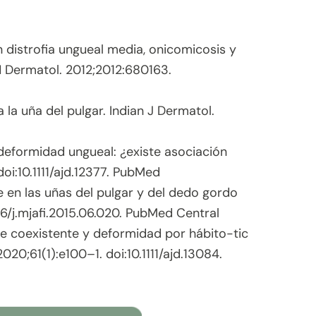
 distrofia ungueal media, onicomicosis y
 Dermatol. 2012;2012:680163.
a la uña del pulgar. Indian J Dermatol.
eformidad ungueal: ¿existe asociación
oi:10.1111/ajd.12377. PubMed
e en las uñas del pulgar y del dedo gordo
16/j.mjafi.2015.06.020. PubMed Central
me coexistente y deformidad por hábito-tic
20;61(1):e100–1. doi:10.1111/ajd.13084.