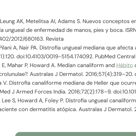
 Leung AK, Metelitsa AI, Adams S. Nuevos conceptos en
ía ungueal de enfermedad de manos, pies y boca. ISRN
5402/2012/680163. Revista
Pilani A, Nair PA. Distrofia ungueal mediana que afecta 
(1):120. doi:10.4103/0019-5154.174092. PubMed Central
E, Mahar P, Howard A. Median canaliform and
Hábito
d
rolunulae?. Australas J Dermatol. 2016;57(4):319–20. d
a V. Distrofia canaliforme mediana de Heller que ocurr
 Med J Armed Forces India. 2016;72(2):178–9. doi:10.10
 Lee S, Howard A, Foley P. Distrofia ungueal canalifor
ciente con dermatitis atópica. Australas J Dermatol. 20
d