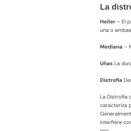
La dist
Heller
– El p
una o ambas 
Mediana
– M
Uñas
La dura
Distrofia
Des
La Distrofia
caracteriza 
Generalmente
interfiere c
por: