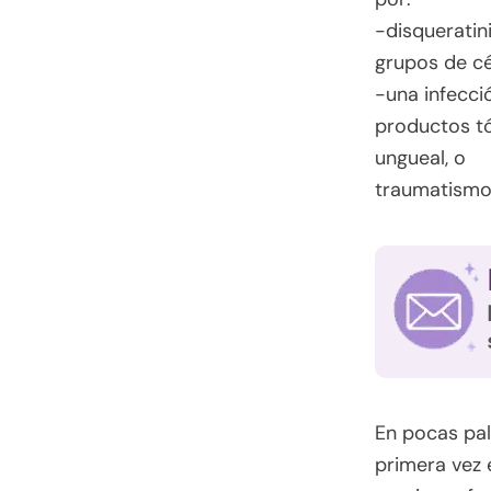
-disqueratin
grupos de cé
-una infecci
productos tó
ungueal, o
traumatismo 
En pocas pal
primera vez 