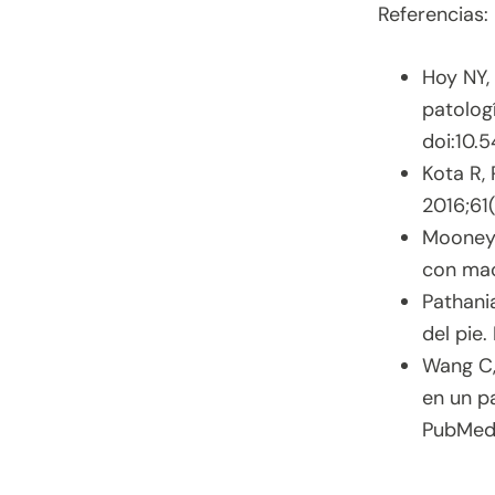
Referencias:
Hoy NY,
patolog
doi:10.
Kota R, 
2016;61
Mooney 
con mac
Pathani
del pie.
Wang C,
en un pa
PubMe