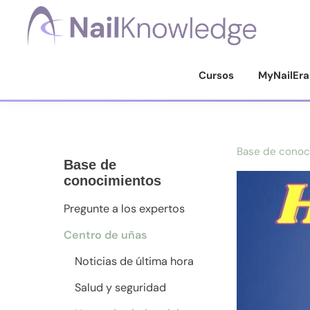
Saltar
Saltar
Saltar
a
al
al
la
contenido
pie
Conocimientos
de
navegación
principal
de
Cursos
MyNailEra
uñas
principal
página
Base de conoc
Base de
conocimientos
Pregunte a los expertos
Centro de uñas
Noticias de última hora
Salud y seguridad