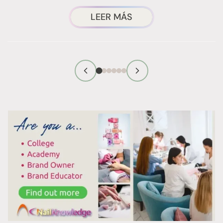
ACERCA
LEER MÁS
DE
«WET
NAILS»:
LO
QUE
DEBES
SABER
SOBRE
LA
CIENCIA
DE
LAS
UÑAS