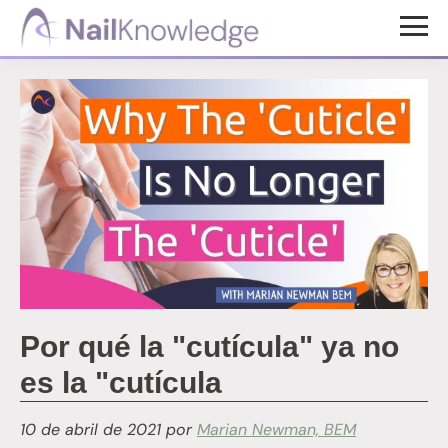
Saltar
Saltar
al
al
Conocimientos
contenido
pie
de
uñas
principal
de
página
Por qué la "cutícula" ya no
es la "cutícula
10 de abril de 2021
por
Marian Newman, BEM